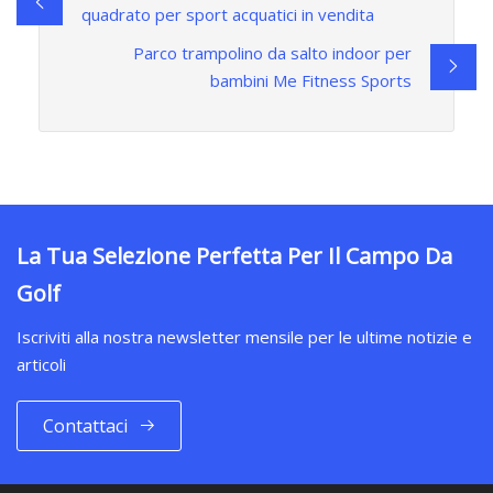
quadrato per sport acquatici in vendita
Parco trampolino da salto indoor per
bambini Me Fitness Sports
La Tua Selezione Perfetta Per Il Campo Da
Golf
Iscriviti alla nostra newsletter mensile per le ultime notizie e
articoli
Contattaci