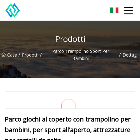
Shandong SwiftTrail Innovations Co.,Ltd
Prodotti
Parco Trampolino Sport Per
/
/
/
Casa
Prodotti
Dettagli
Bambini
Parco giochi al coperto con trampolino per
bambini, per sport all'aperto, attrezzature