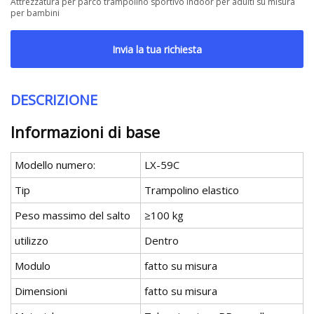
Attrezzatura per parco trampolino sportivo indoor per adulti su misura
per bambini
Invia la tua richiesta
DESCRIZIONE
Informazioni di base
Modello numero:
LX-59C
Tip
Trampolino elastico
Peso massimo del salto
≥100 kg
utilizzo
Dentro
Modulo
fatto su misura
Dimensioni
fatto su misura