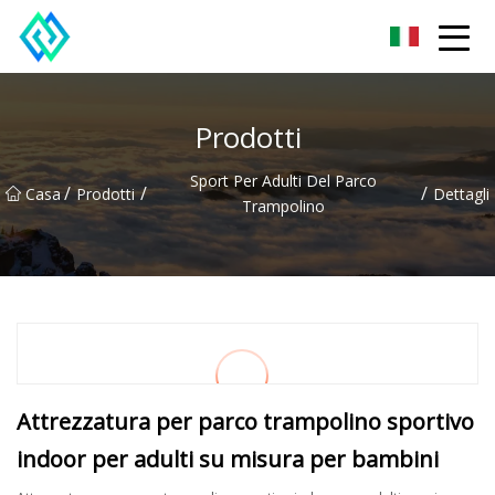
Shandong SwiftTrail Innovations Co.,Ltd
Prodotti
Sport Per Adulti Del Parco
/
/
/
Casa
Prodotti
Dettagli
Trampolino
Attrezzatura per parco trampolino sportivo
indoor per adulti su misura per bambini