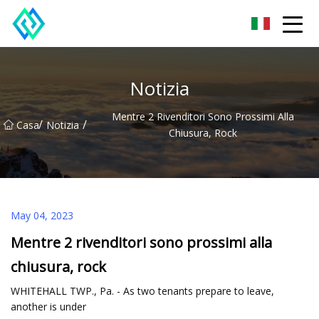
Shandong SwiftTrail Innovations Co.,Ltd
Notizia
Mentre 2 Rivenditori Sono Prossimi Alla
/
/
Casa
Notizia
Chiusura, Rock
May 04, 2023
Mentre 2 rivenditori sono prossimi alla
chiusura, rock
WHITEHALL TWP., Pa. - As two tenants prepare to leave,
another is under