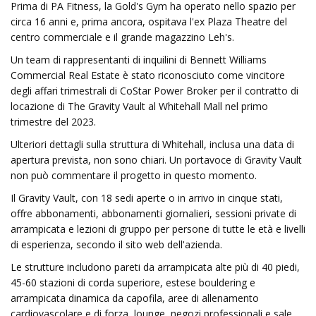
Prima di PA Fitness, la Gold's Gym ha operato nello spazio per
circa 16 anni e, prima ancora, ospitava l'ex Plaza Theatre del
centro commerciale e il grande magazzino Leh's.
Un team di rappresentanti di inquilini di Bennett Williams
Commercial Real Estate è stato riconosciuto come vincitore
degli affari trimestrali di CoStar Power Broker per il contratto di
locazione di The Gravity Vault al Whitehall Mall nel primo
trimestre del 2023.
Ulteriori dettagli sulla struttura di Whitehall, inclusa una data di
apertura prevista, non sono chiari. Un portavoce di Gravity Vault
non può commentare il progetto in questo momento.
Il Gravity Vault, con 18 sedi aperte o in arrivo in cinque stati,
offre abbonamenti, abbonamenti giornalieri, sessioni private di
arrampicata e lezioni di gruppo per persone di tutte le età e livelli
di esperienza, secondo il sito web dell'azienda.
Le strutture includono pareti da arrampicata alte più di 40 piedi,
45-60 stazioni di corda superiore, estese bouldering e
arrampicata dinamica da capofila, aree di allenamento
cardiovascolare e di forza, lounge, negozi professionali e sale