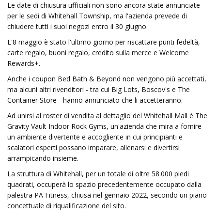
Le date di chiusura ufficiali non sono ancora state annunciate
per le sedi di Whitehall Township, ma l'azienda prevede di
chiudere tutti i suoi negozi entro il 30 giugno.
L'8 maggio è stato l'ultimo giorno per riscattare punti fedeltà,
carte regalo, buoni regalo, credito sulla merce e Welcome
Rewards+.
Anche i coupon Bed Bath & Beyond non vengono più accettati,
ma alcuni altri rivenditori - tra cui Big Lots, Boscov's e The
Container Store - hanno annunciato che li accetteranno.
Ad unirsi al roster di vendita al dettaglio del Whitehall Mall è The
Gravity Vault Indoor Rock Gyms, un'azienda che mira a fornire
un ambiente divertente e accogliente in cui principianti e
scalatori esperti possano imparare, allenarsi e divertirsi
arrampicando insieme.
La struttura di Whitehall, per un totale di oltre 58.000 piedi
quadrati, occuperà lo spazio precedentemente occupato dalla
palestra PA Fitness, chiusa nel gennaio 2022, secondo un piano
concettuale di riqualificazione del sito.